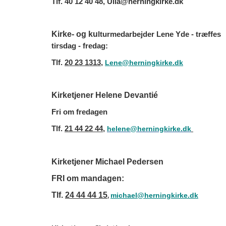
Tlf. 40 12 40 48, Ulla@herningkirke.dk
Kirke- og ku
lturmedarbejder Lene Yde - træffes
tirsdag - fredag:
Tlf.
20 23 1313
,
Lene@herningkirke.dk
Kirketjener Helene Devantié
Fri om fredagen
Tlf.
21 44 22 44
,
helene@herningkirke.dk
Kirketjener Michael Pedersen
FRI om mandagen:
Tlf.
24 44 44 15
michael@herningkirke.dk
,