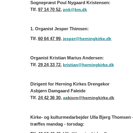
Sognepræst Poul Nygaard Kristensen:
Tlf.
97 14 70 52
,
pnk@km.dk
1. Organist Jesper Thimsen:
Tlf.
60 64 47 99
,
jesper@herningkirke.dk
Organist Kristian Marius Andersen:
Tlf.
29 24 33 72
,
kristian@herningkirke.dk
Dirigent for Herning Kirkes Drengekor
Asbjørn Damgaard Faleide
Tlf.
24 42 36 30
,
a
sbjorn@herningkirke.dk
Kirke- og kulturmedarbejder Ulla Bjerg Thomsen 
træffes mandag - torsdag: