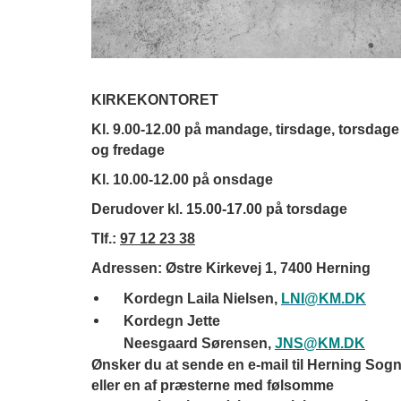
KIRKEKONTORET
Kl. 9.00-12.00 på mandage, tirsdage, torsdage
og fredage
Kl. 10.00-12.00 på onsdage
Derudover kl. 15.00-17.00 på torsdage
Tlf.:
97 12 23 38
Adressen: Østre Kirkevej 1, 7400 Herning
Kordegn Laila Nielsen,
LNI@KM.DK​
Kordegn Jette
Neesgaard Sørensen,
JNS@KM.DK
Ønsker du at sende en e-mail til Herning Sog
eller en af præsterne med følsomme