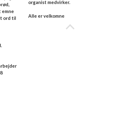
organist medvirker.
brød,
et emne
Alle er velkomne
 ord til
.
arbejder
48