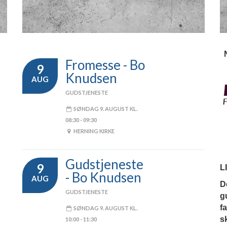
Fromesse - Bo
9
Knudsen
AUG
GUDSTJENESTE
SØNDAG 9. AUGUST KL.
08:30 - 09:30
HERNING KIRKE
Gudstjeneste
9
L
- Bo Knudsen
AUG
D
GUDSTJENESTE
g
n
f
SØNDAG 9. AUGUST KL.
s
10:00 - 11:30