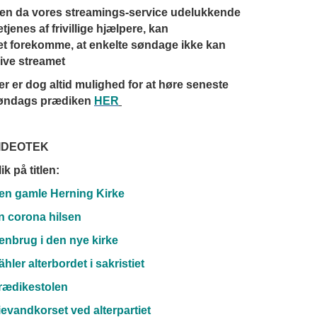
en da vores streamings-service udelukkende
tjenes af frivillige hjælpere, kan
et forekomme, at enkelte søndage ikke kan
live streamet
er er dog altid mulighed for at høre seneste
øndags prædiken
HER
IDEOTEK
ik på titlen:
en gamle Herning Kirke
n corona hilsen
enbrug i den nye kirke
ähler alterbordet i sakristiet
rædikestolen
ievandkorset ved alterpartiet