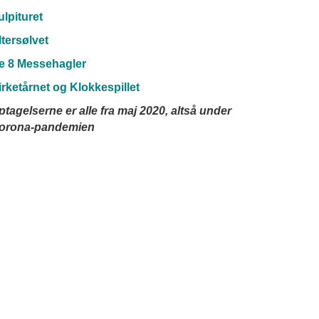
ulpituret
ltersølvet
e 8 Messehagler
irketårnet og Klokkespillet
ptagelserne er alle fra maj 2020, altså under
orona-pandemien