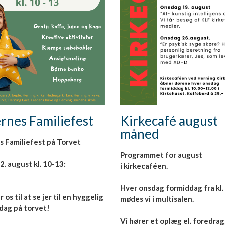
rnes Familiefest
Kirkecafé august
måned
s Familiefest på Torvet
Programmet for august
i kirkecaféen.
Hver onsdag formiddag fra kl. 
 os til at se jer til en hyggelig
mødes vi i multisalen.
 dag på torvet!
Vi hører et oplæg el. foredrag