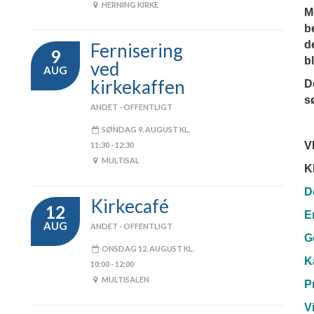
HERNING KIRKE
M
be
d
Fernisering
9
b
ved
AUG
kirkekaffen
D
s
ANDET - OFFENTLIGT
SØNDAG 9. AUGUST KL.
V
11:30 - 12:30
MULTISAL
Kl
D
Kirkecafé
12
E
AUG
ANDET - OFFENTLIGT
G
ONSDAG 12. AUGUST KL.
K
10:00 - 12:00
MULTISALEN
P
V