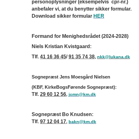
personoplysninger (eksempelvis cpr-nr.)
anbefaler vi, at du benytter sikker formular.
Download sikker formular
HER
Formand for Menighedsrådet (2024-2028)
Niels Kristian Kvistgaard:
Tlf.
41 16 36 45
/
91 35 74 38
,
nkk@lukana.dk
Sognepræst Jens Moesgård Nielsen
(KBF, KirkeBogsFørende Sognepræst):
Tlf.
29 60 12 56
,
jcmn@km.dk
Sognepræst Bo Knudsen:
Tlf.
97 12 04 17
,
bakn@km.dk