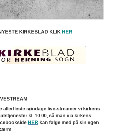
NYESTE KIRKEBLAD KLIK
HER
IVESTREAM
e allerfleste søndage live-streamer vi kirkens
udstjenester kl. 10.00, så man via kirkens
acebookside
HER
kan følge med på sin egen
kærm